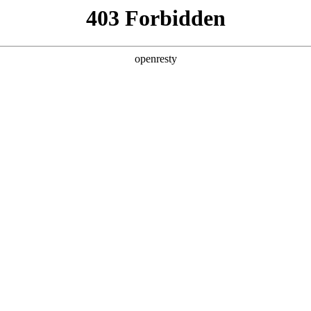
办事服务
博天堂娱乐
公告
徽省第二类医疗器械首次注册产品
（2026 年第3号）